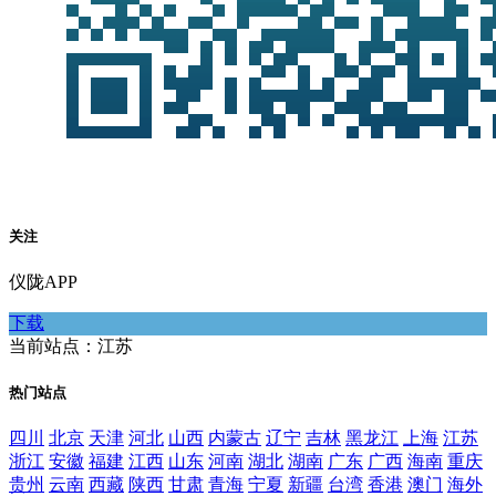
关注
仪陇APP
下载
当前站点：江苏
热门站点
四川
北京
天津
河北
山西
内蒙古
辽宁
吉林
黑龙江
上海
江苏
浙江
安徽
福建
江西
山东
河南
湖北
湖南
广东
广西
海南
重庆
贵州
云南
西藏
陕西
甘肃
青海
宁夏
新疆
台湾
香港
澳门
海外