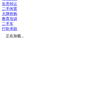
生意转让
二手闲置
大牌抢购
教育培训
二手车
打听求助
正在加载...