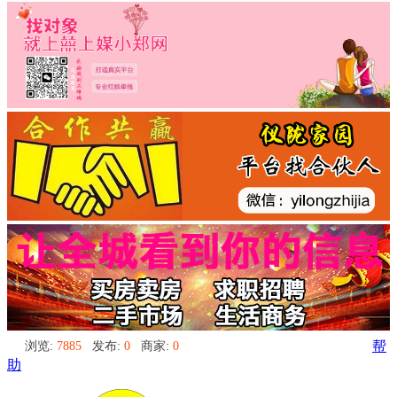
浏览:
7885
发布:
0
商家:
0
帮
助