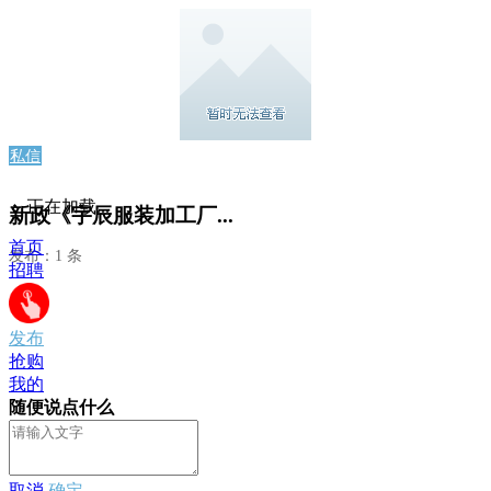
私信
正在加载...
新政《宇辰服装加工厂...
首页
发布：1 条
招聘
发布
抢购
我的
随便说点什么
取消
确定