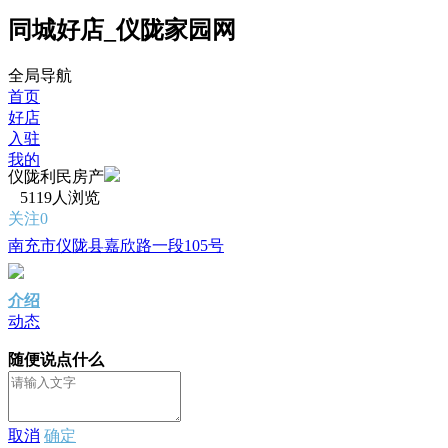
同城好店_仪陇家园网
全局导航
首页
好店
入驻
我的
仪陇利民房产
5119人浏览
关注0
南充市仪陇县嘉欣路一段105号
介绍
动态
随便说点什么
取消
确定