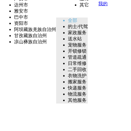
我的
达州市
其它
雅安市
巴中市
全部
资阳市
的士/代驾
阿坝藏族羌族自治州
家政服务
甘孜藏族自治州
送水站
凉山彝族自治州
宠物服务
开锁修锁
管道疏通
日常维修
二手回收
衣物洗护
搬家服务
快递服务
物流服务
其他服务