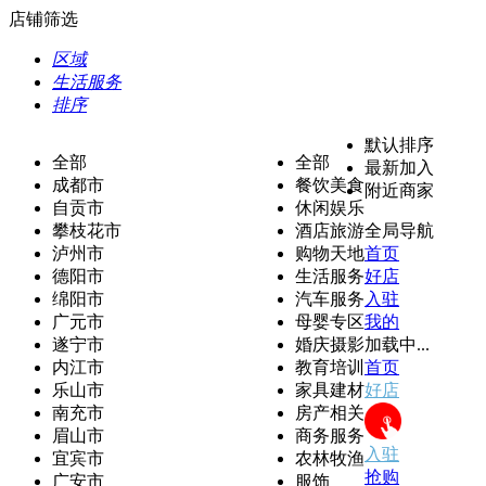
店铺筛选
区域
生活服务
排序
默认排序
全部
全部
最新加入
成都市
餐饮美食
附近商家
自贡市
休闲娱乐
攀枝花市
酒店旅游
全局导航
泸州市
购物天地
首页
德阳市
生活服务
好店
绵阳市
汽车服务
入驻
广元市
母婴专区
我的
遂宁市
婚庆摄影
加载中...
内江市
教育培训
首页
乐山市
家具建材
好店
南充市
房产相关
眉山市
商务服务
入驻
宜宾市
农林牧渔
抢购
广安市
服饰