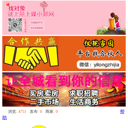
浏览:
4751
发布:
0
商家:
0
帮
助