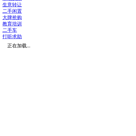
生意转让
二手闲置
大牌抢购
教育培训
二手车
打听求助
正在加载...