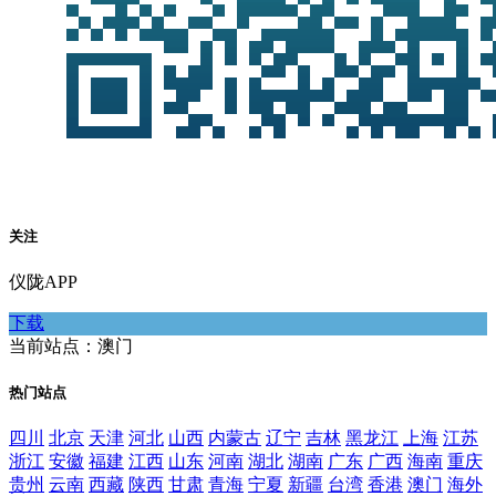
关注
仪陇APP
下载
当前站点：澳门
热门站点
四川
北京
天津
河北
山西
内蒙古
辽宁
吉林
黑龙江
上海
江苏
浙江
安徽
福建
江西
山东
河南
湖北
湖南
广东
广西
海南
重庆
贵州
云南
西藏
陕西
甘肃
青海
宁夏
新疆
台湾
香港
澳门
海外