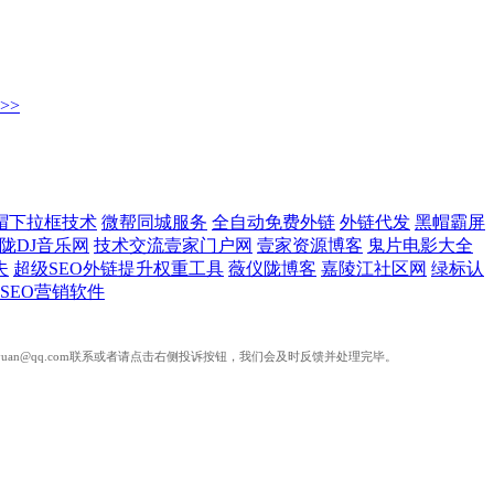
>>
黑帽下拉框技术
微帮同城服务
全自动免费外链
外链代发
黑帽霸屏
陇DJ音乐网
技术交流壹家门户网
壹家资源博客
鬼片电影大全
夫
超级SEO外链提升权重工具
薇仪陇博客
嘉陵江社区网
绿标认
SEO营销软件
an@qq.com联系或者请点击右侧投诉按钮，我们会及时反馈并处理完毕。