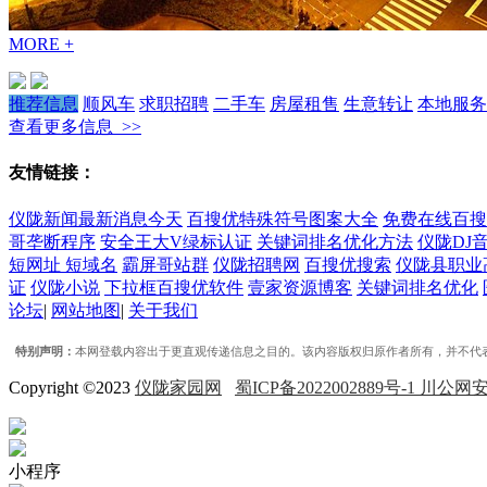
MORE +
推荐信息
顺风车
求职招聘
二手车
房屋租售
生意转让
本地服务
查看更多信息 >>
友情链接：
仪陇新闻最新消息今天
百搜优特殊符号图案大全
免费在线百搜
哥垄断程序
安全王大V绿标认证
关键词排名优化方法
仪陇DJ
短网址 短域名
霸屏哥站群
仪陇招聘网
百搜优搜索
仪陇县职业
证
仪陇小说
下拉框百搜优软件
壹家资源博客
关键词排名优化
论坛
|
网站地图
|
关于我们
特别声明：
本网登载内容出于更直观传递信息之目的。该内容版权归原作者所有，并不代表本网
Copyright ©2023
仪陇家园网
蜀ICP备2022002889号-1 川公网安
小程序