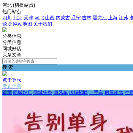
河北
[
切换站点
]
热门站点
四川
北京
天津
河北
山西
内蒙古
辽宁
吉林
黑龙江
上海
江苏
论坛
网站地图
关于我们
分类信息
分类信息
同城好店
头条文章
搜 索
点击登录
发布信息
首页
同城好店
同城头条
顺风车
求职招聘
二手车
房屋租售
生