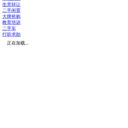
生意转让
二手闲置
大牌抢购
教育培训
二手车
打听求助
正在加载...