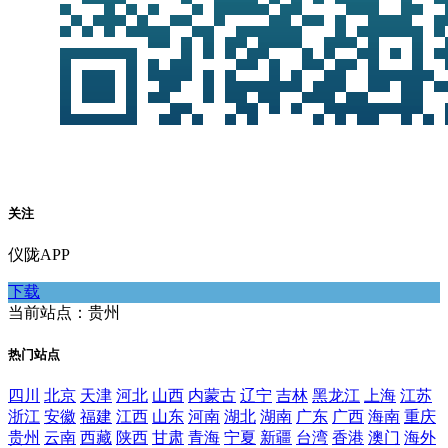
关注
仪陇APP
下载
当前站点：贵州
热门站点
四川
北京
天津
河北
山西
内蒙古
辽宁
吉林
黑龙江
上海
江苏
浙江
安徽
福建
江西
山东
河南
湖北
湖南
广东
广西
海南
重庆
贵州
云南
西藏
陕西
甘肃
青海
宁夏
新疆
台湾
香港
澳门
海外