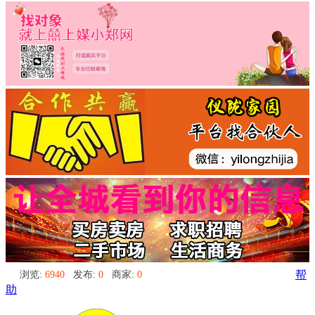
浏览:
6940
发布:
0
商家:
0
帮
助