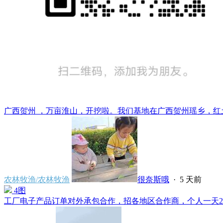
广西贺州 ，万亩淮山，开挖啦。我们基地在广西贺州瑶乡，红土
农林牧渔/农林牧渔
很奈斯哦
·
5 天前
4图
工厂电子产品订单对外承包合作，招各地区合作商，个人一天220