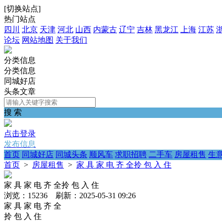
[
切换站点
]
热门站点
四川
北京
天津
河北
山西
内蒙古
辽宁
吉林
黑龙江
上海
江苏
论坛
网站地图
关于我们
分类信息
分类信息
同城好店
头条文章
搜 索
点击登录
发布信息
首页
同城好店
同城头条
顺风车
求职招聘
二手车
房屋租售
生
首页
>
房屋租售
>
家 具 家 电 齐 全拎 包 入 住
家 具 家 电 齐 全拎 包 入 住
浏览：15236 刷新：2025-05-31 09:26
家 具 家 电 齐 全
拎 包 入 住