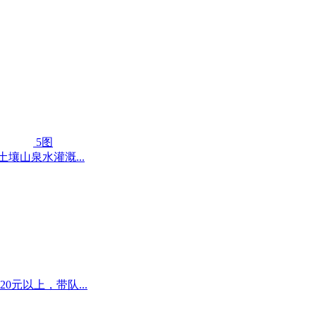
5图
壤山泉水灌溉...
元以上，带队...