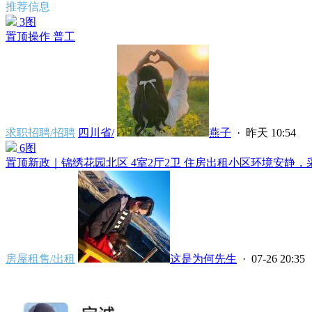
推荐信息
3图
置顶
操作 普工
求职招聘/招聘
四川省/
燕子
·
昨天 10:54
6图
置顶
新政｜锦绣花园北区 4室2厅2卫 住房出租小区环境安静，采
房屋租售/出租
这是为何先生
· 07-26 20:35