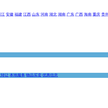
浙江
安徽
福建
江西
山东
河南
湖北
湖南
广东
广西
海南
重庆
贵
意转让
本地服务
物品买卖
优惠信息