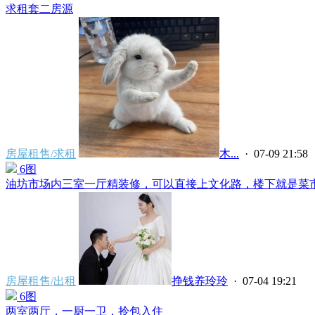
求租套二房源
房屋租售/求租
ㅤㅤㅤㅤㅤㅤ木...
· 07-09 21:58
6图
油坊市场内三室一厅精装修，可以直接上文化路，楼下就是菜市场
房屋租售/出租
挣钱养玲玲
· 07-04 19:21
6图
两室两厅，一厨一卫，拎包入住