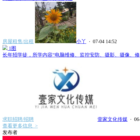
房屋租售/出租
小丫
· 07-04 14:52
1图
长年招学徒，所学内容“电脑维修、监控安防、摄影、摄像、修图
求职招聘/招聘
壹家文化传媒
· 06
查看更多信息 >
发布者