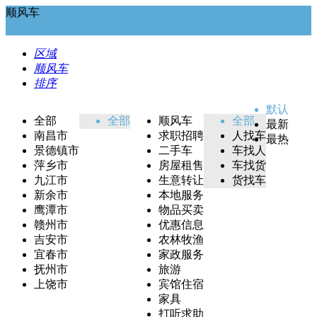
顺风车
区域
顺风车
排序
默认
全部
全部
顺风车
全部
最新
南昌市
求职招聘
人找车
最热
景德镇市
二手车
车找人
萍乡市
房屋租售
车找货
九江市
生意转让
货找车
新余市
本地服务
鹰潭市
物品买卖
赣州市
优惠信息
吉安市
农林牧渔
宜春市
家政服务
抚州市
旅游
上饶市
宾馆住宿
家具
打听求助